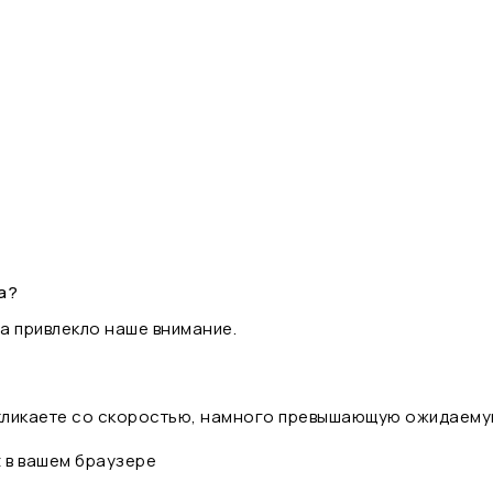
а?
а привлекло наше внимание.
 кликаете со скоростью, намного превышающую ожидаему
t в вашем браузере