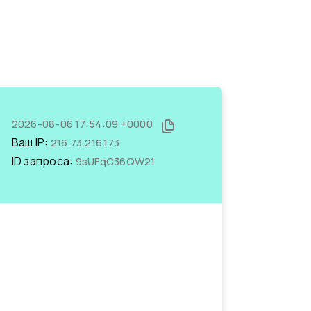
2026-08-06 17:54:09 +0000
Ваш IP:
216.73.216.173
ID запроса:
9sUFqC36QW21