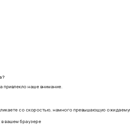
а?
а привлекло наше внимание.
 кликаете со скоростью, намного превышающую ожидаему
t в вашем браузере