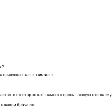
а?
а привлекло наше внимание.
 кликаете со скоростью, намного превышающую ожидаему
t в вашем браузере